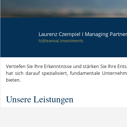
RESEARCH
Laurenz Czempiel I Managing Partne
lc@leanval.investments
Vertiefen Sie Ihre Erkenntnisse und stärken Sie Ihre E
hat sich darauf spezialisiert, fundamentale Unterneh
bieten.
Unsere Leistungen