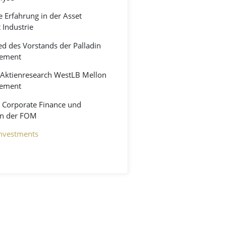
e Erfahrung in der Asset
Industrie
ed des Vorstands der Palladin
gement
 Aktienresearch WestLB Mellon
gement
r Corporate Finance und
an der FOM
investments