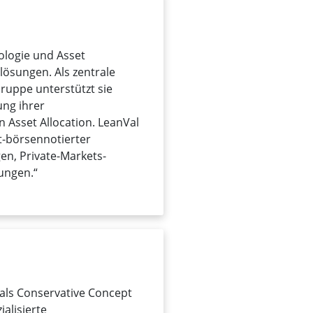
ologie und Asset
ösungen. Als zentrale
ruppe unterstützt sie
ung ihrer
 Asset Allocation. LeanVal
t-börsennotierter
n, Private-Markets-
ungen.“
ls Conservative Concept
alisierte