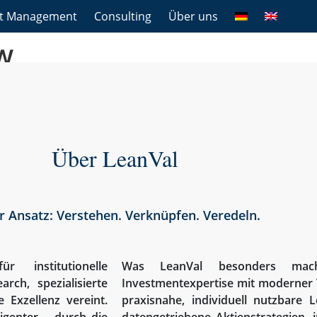
et Management
Consulting
Über uns
w
Über LeanVal
r Ansatz: Verstehen. Verknüpfen. Veredeln.
 institutionelle
Was LeanVal besonders macht
rch, spezialisierte
Investmentexpertise mit moderner
 Exzellenz vereint.
praxisnahe, individuell nutzbare